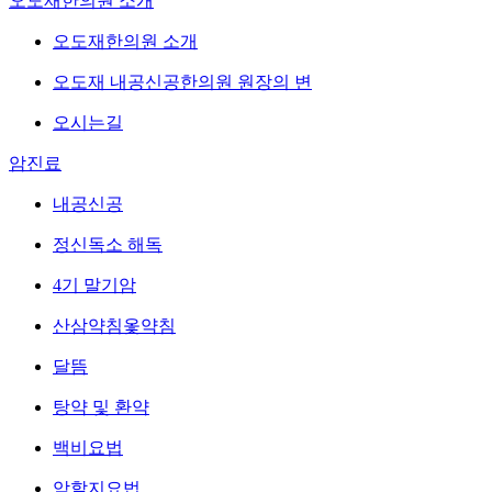
오도재한의원 소개
오도재한의원 소개
오도재 내공신공한의원 원장의 변
오시는길
암진료
내공신공
정신독소 해독
4기 말기암
산삼약침옻약침
달뜸
탕약 및 환약
백비요법
암할지요법