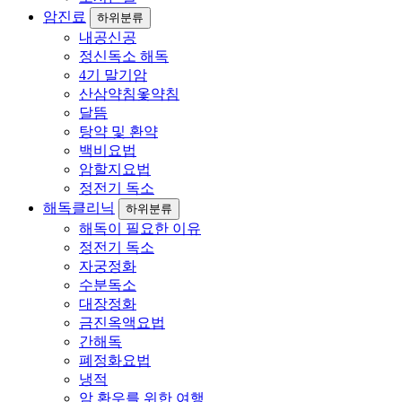
암진료
하위분류
내공신공
정신독소 해독
4기 말기암
산삼약침옻약침
달뜸
탕약 및 환약
백비요법
암할지요법
정전기 독소
해독클리닉
하위분류
해독이 필요한 이유
정전기 독소
자궁정화
수분독소
대장정화
금진옥액요법
간해독
폐정화요법
냉적
암 환우를 위한 여행