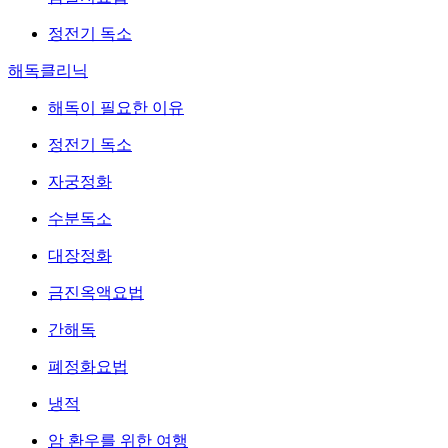
정전기 독소
해독클리닉
해독이 필요한 이유
정전기 독소
자궁정화
수분독소
대장정화
금진옥액요법
간해독
폐정화요법
냉적
암 환우를 위한 여행