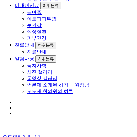
비대면진료
하위분류
불면증
아토피피부염
눈건강
여성질환
피부건강
진료안내
하위분류
진료안내
알림마당
하위분류
공지사항
사진 갤러리
동영상 갤러리
언론에 소개된 허정구 원장님
오도재 한의원의 하루