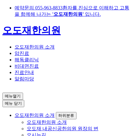
예약문의
055-963-8833
환자를 진심으로 이해하고 고통
을 함께해 나가는
'오도재한의원'
입니다.
오도재한의원
오도재한의원 소개
암진료
해독클리닉
비대면진료
진료안내
알림마당
메뉴열기
메뉴 닫기
오도재한의원 소개
하위분류
오도재한의원 소개
오도재 내공신공한의원 원장의 변
오시는길