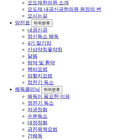
오도재한의원 소개
오도재 내공신공한의원 원장의 변
오시는길
암진료
하위분류
내공신공
정신독소 해독
4기 말기암
산삼약침옻약침
달뜸
탕약 및 환약
백비요법
암할지요법
정전기 독소
해독클리닉
하위분류
해독이 필요한 이유
정전기 독소
자궁정화
수분독소
대장정화
금진옥액요법
간해독