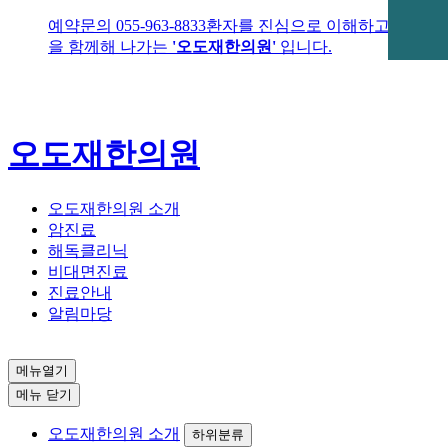
예약문의
055-963-8833
환자를 진심으로 이해하고 고통
을 함께해 나가는
'오도재한의원'
입니다.
오도재한의원
오도재한의원 소개
암진료
해독클리닉
비대면진료
진료안내
알림마당
메뉴열기
메뉴 닫기
오도재한의원 소개
하위분류