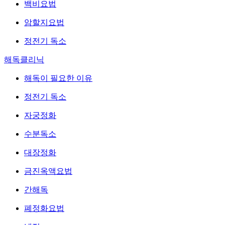
백비요법
암할지요법
정전기 독소
해독클리닉
해독이 필요한 이유
정전기 독소
자궁정화
수분독소
대장정화
금진옥액요법
간해독
폐정화요법