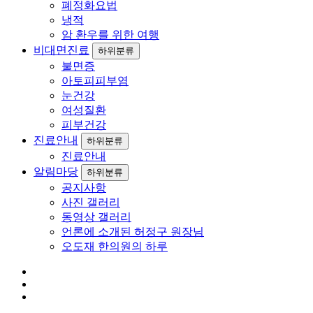
폐정화요법
냉적
암 환우를 위한 여행
비대면진료
하위분류
불면증
아토피피부염
눈건강
여성질환
피부건강
진료안내
하위분류
진료안내
알림마당
하위분류
공지사항
사진 갤러리
동영상 갤러리
언론에 소개된 허정구 원장님
오도재 한의원의 하루