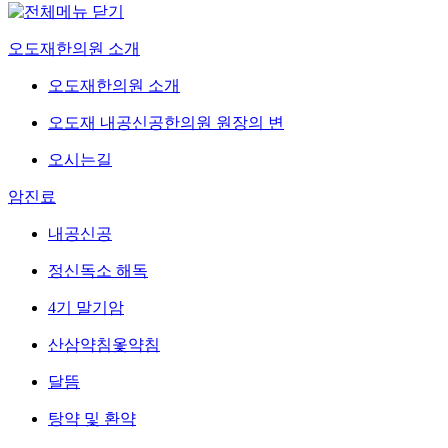
오도재한의원 소개
오도재한의원 소개
오도재 내공신공한의원 원장의 변
오시는길
암진료
내공신공
정신독소 해독
4기 말기암
산삼약침옻약침
달뜸
탕약 및 환약