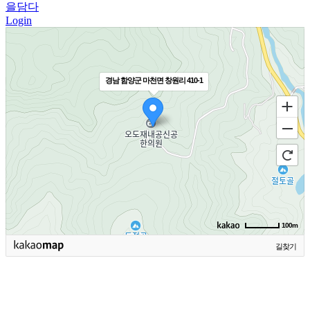
을담다
Login
경남 함양군 마천면 창원리 410-1
100m
길찾기