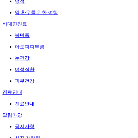
냉적
암 환우를 위한 여행
비대면진료
불면증
아토피피부염
눈건강
여성질환
피부건강
진료안내
진료안내
알림마당
공지사항
사진 갤러리