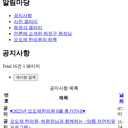
알림마당
공지사항
사진 갤러리
동영상 갤러리
언론에 소개된 허정구 원장님
오도재 한의원의 하루
공지사항
Total 16건
1 페이지
게시판 검색
공지사항 목록
번
날
제목
호
짜
공
07-
♥2025년 오도재한의원 8월 휴가안내♥
01
지
공
오도재 한의원, 허원장님과 함께하는 <암癌 자연치유
11-
14
지
프로그램>