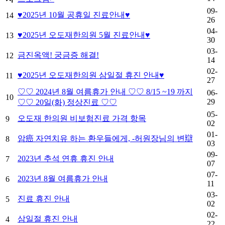
09-
♥2025년 10월 공휴일 진료안내♥
14
26
04-
♥2025년 오도재한의원 5월 진료안내♥
13
30
03-
금진옥액! 궁금증 해결!
12
14
02-
♥2025년 오도재한의원 삼일절 휴진 안내♥
11
27
♡♡ 2024년 8월 여름휴가 안내 ♡♡ 8/15 ~19 까지
06-
10
29
♡♡ 20일(화) 정상진료 ♡♡
05-
오도재 한의원 비보험진료 가격 항목
9
02
01-
암癌 자연치유 하는 환우들에게, -허원장님의 변辯
8
03
09-
2023년 추석 연휴 휴진 안내
7
07
07-
2023년 8월 여름휴가 안내
6
11
03-
진료 휴진 안내
5
02
02-
삼일절 휴진 안내
4
22