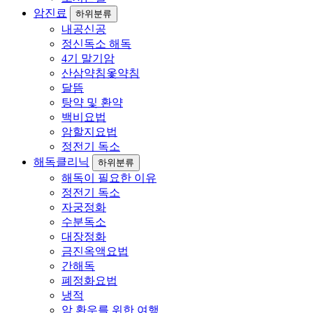
암진료
하위분류
내공신공
정신독소 해독
4기 말기암
산삼약침옻약침
달뜸
탕약 및 환약
백비요법
암할지요법
정전기 독소
해독클리닉
하위분류
해독이 필요한 이유
정전기 독소
자궁정화
수분독소
대장정화
금진옥액요법
간해독
폐정화요법
냉적
암 환우를 위한 여행