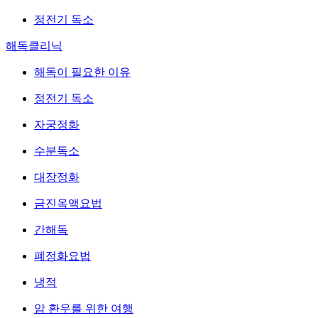
정전기 독소
해독클리닉
해독이 필요한 이유
정전기 독소
자궁정화
수분독소
대장정화
금진옥액요법
간해독
폐정화요법
냉적
암 환우를 위한 여행