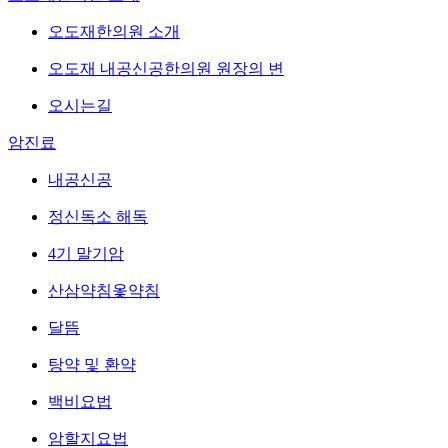
오도재한의원 소개
오도재 내공신공한의원 원장의 변
오시는길
암진료
내공신공
정신독소 해독
4기 말기암
산삼약침옻약침
달뜸
탕약 및 환약
백비요법
암할지요법