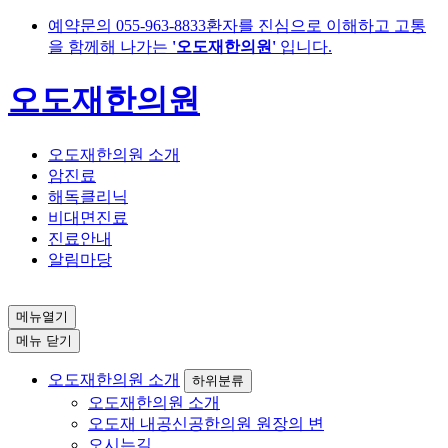
예약문의
055-963-8833
환자를 진심으로 이해하고 고통
을 함께해 나가는
'오도재한의원'
입니다.
오도재한의원
오도재한의원 소개
암진료
해독클리닉
비대면진료
진료안내
알림마당
메뉴열기
메뉴 닫기
오도재한의원 소개
하위분류
오도재한의원 소개
오도재 내공신공한의원 원장의 변
오시는길