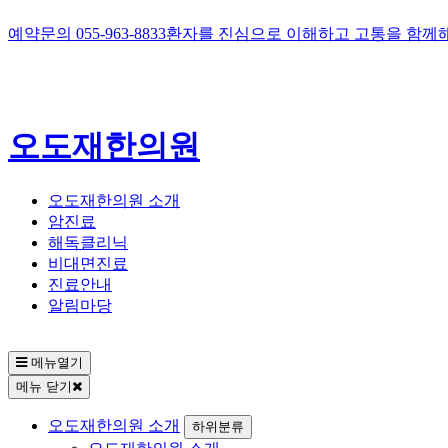
예약문의
055-963-8833
환자를 진심으로 이해하고 고통을 함께
오도재한의원
오도재한의원 소개
암진료
해독클리닉
비대면진료
진료안내
알림마당
메뉴열기
메뉴 닫기
오도재한의원 소개
하위분류