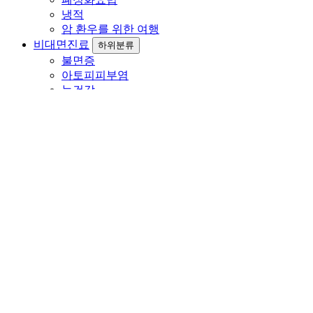
냉적
암 환우를 위한 여행
비대면진료
하위분류
불면증
아토피피부염
눈건강
여성질환
피부건강
진료안내
하위분류
진료안내
알림마당
하위분류
공지사항
사진 갤러리
동영상 갤러리
언론에 소개된 허정구 원장님
오도재 한의원의 하루