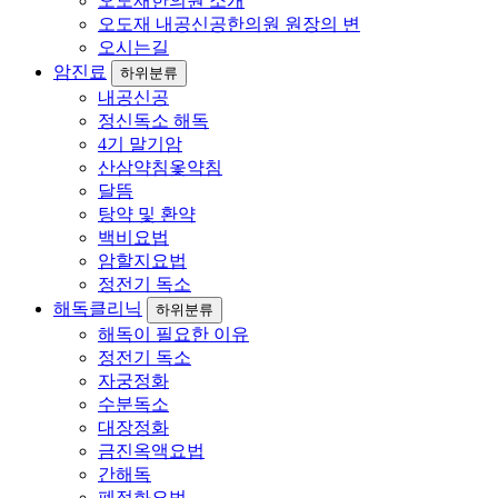
오도재한의원 소개
오도재 내공신공한의원 원장의 변
오시는길
암진료
하위분류
내공신공
정신독소 해독
4기 말기암
산삼약침옻약침
달뜸
탕약 및 환약
백비요법
암할지요법
정전기 독소
해독클리닉
하위분류
해독이 필요한 이유
정전기 독소
자궁정화
수분독소
대장정화
금진옥액요법
간해독
폐정화요법