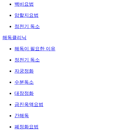
백비요법
암할지요법
정전기 독소
해독클리닉
해독이 필요한 이유
정전기 독소
자궁정화
수분독소
대장정화
금진옥액요법
간해독
폐정화요법