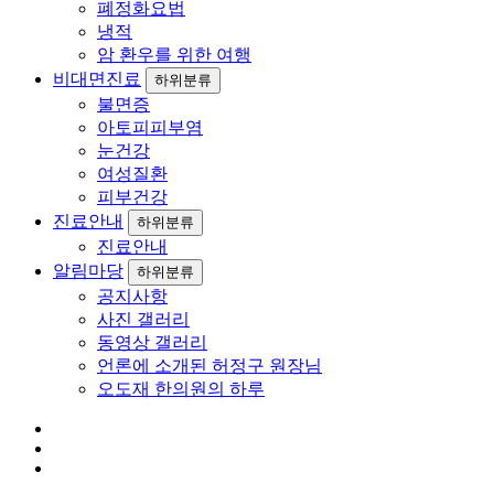
폐정화요법
냉적
암 환우를 위한 여행
비대면진료
하위분류
불면증
아토피피부염
눈건강
여성질환
피부건강
진료안내
하위분류
진료안내
알림마당
하위분류
공지사항
사진 갤러리
동영상 갤러리
언론에 소개된 허정구 원장님
오도재 한의원의 하루