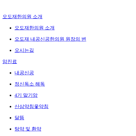
오도재한의원 소개
오도재한의원 소개
오도재 내공신공한의원 원장의 변
오시는길
암진료
내공신공
정신독소 해독
4기 말기암
산삼약침옻약침
달뜸
탕약 및 환약