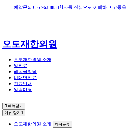
예약문의
055-963-8833
환자를 진심으로 이해하고 고통을
오도재한의원
오도재한의원 소개
암진료
해독클리닉
비대면진료
진료안내
알림마당
메뉴열기
메뉴 닫기
오도재한의원 소개
하위분류