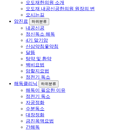
오도재한의원 소개
오도재 내공신공한의원 원장의 변
오시는길
암진료
하위분류
내공신공
정신독소 해독
4기 말기암
산삼약침옻약침
달뜸
탕약 및 환약
백비요법
암할지요법
정전기 독소
해독클리닉
하위분류
해독이 필요한 이유
정전기 독소
자궁정화
수분독소
대장정화
금진옥액요법
간해독