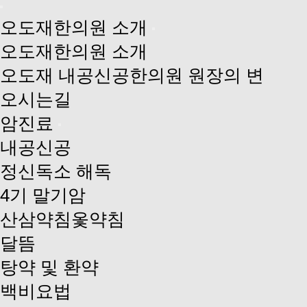
오도재한의원 소개
오도재한의원 소개
오도재 내공신공한의원 원장의 변
오시는길
암진료
내공신공
정신독소 해독
4기 말기암
산삼약침옻약침
달뜸
탕약 및 환약
백비요법