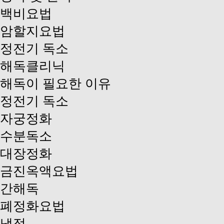
백비요법
암할지요법
정전기 독소
해독클리닉
해독이 필요한 이유
정전기 독소
자궁정화
수분독소
대장정화
금진옥액요법
간해독
폐정화요법
냉적