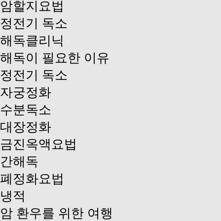
암할지요법
정전기 독소
해독클리닉
해독이 필요한 이유
정전기 독소
자궁정화
수분독소
대장정화
금진옥액요법
간해독
폐정화요법
냉적
암 환우를 위한 여행