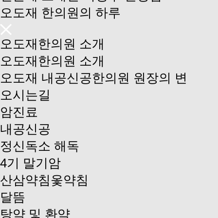
오도재 한의원의 하루
오도재한의원 소개
오도재한의원 소개
오도재 내공신공한의원 원장의 변
오시는길
암진료
내공신공
정신독소 해독
4기 말기암
산삼약침옻약침
달뜸
탕약 및 환약