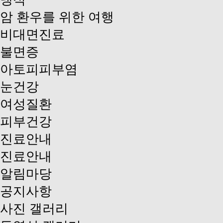
암 환우를 위한 여행
비대면진료
불면증
아토피피부염
눈건강
여성질환
피부건강
진료안내
진료안내
알림마당
공지사항
사진 갤러리