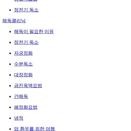
정전기 독소
해독클리닉
해독이 필요한 이유
정전기 독소
자궁정화
수분독소
대장정화
금진옥액요법
간해독
폐정화요법
냉적
암 환우를 위한 여행