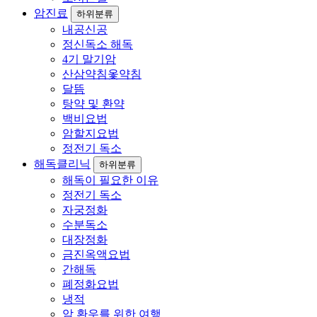
암진료
하위분류
내공신공
정신독소 해독
4기 말기암
산삼약침옻약침
달뜸
탕약 및 환약
백비요법
암할지요법
정전기 독소
해독클리닉
하위분류
해독이 필요한 이유
정전기 독소
자궁정화
수분독소
대장정화
금진옥액요법
간해독
폐정화요법
냉적
암 환우를 위한 여행