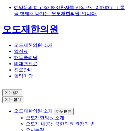
예약문의
055-963-8833
환자를 진심으로 이해하고 고통
을 함께해 나가는
'오도재한의원'
입니다.
오도재한의원
오도재한의원 소개
암진료
해독클리닉
비대면진료
진료안내
알림마당
메뉴열기
메뉴 닫기
오도재한의원 소개
하위분류
오도재한의원 소개
오도재 내공신공한의원 원장의 변
오시는길