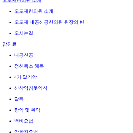
오도재한의원 소개
오도재한의원 소개
오도재 내공신공한의원 원장의 변
오시는길
암진료
내공신공
정신독소 해독
4기 말기암
산삼약침옻약침
달뜸
탕약 및 환약
백비요법
암할지요법