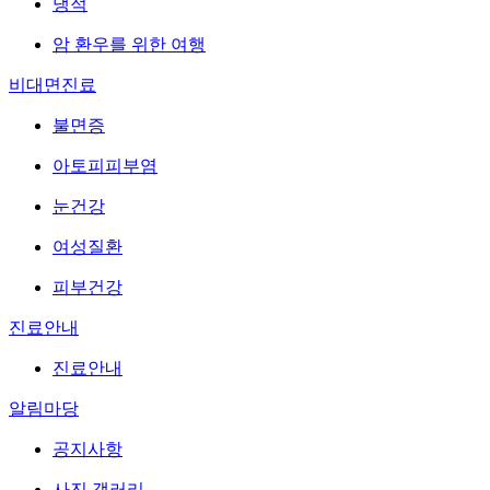
냉적
암 환우를 위한 여행
비대면진료
불면증
아토피피부염
눈건강
여성질환
피부건강
진료안내
진료안내
알림마당
공지사항
사진 갤러리