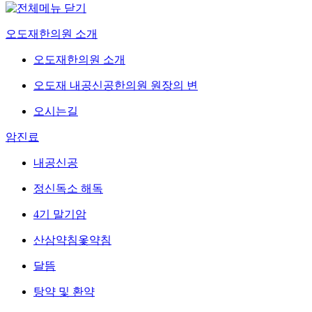
오도재한의원 소개
오도재한의원 소개
오도재 내공신공한의원 원장의 변
오시는길
암진료
내공신공
정신독소 해독
4기 말기암
산삼약침옻약침
달뜸
탕약 및 환약