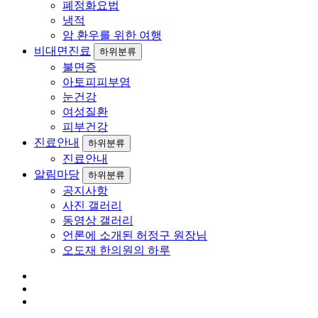
폐정화요법
냉적
암 환우를 위한 여행
비대면진료
하위분류
불면증
아토피피부염
눈건강
여성질환
피부건강
진료안내
하위분류
진료안내
알림마당
하위분류
공지사항
사진 갤러리
동영상 갤러리
언론에 소개된 허정구 원장님
오도재 한의원의 하루