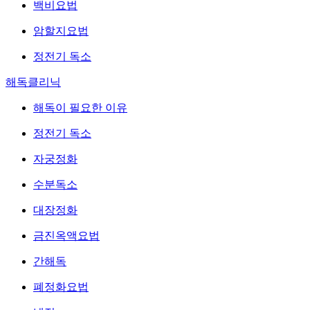
백비요법
암할지요법
정전기 독소
해독클리닉
해독이 필요한 이유
정전기 독소
자궁정화
수분독소
대장정화
금진옥액요법
간해독
폐정화요법