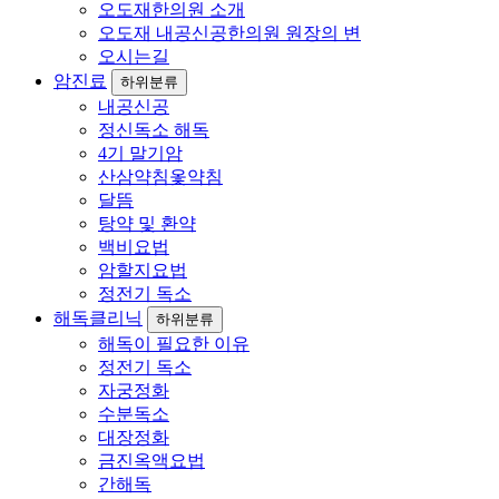
오도재한의원 소개
오도재 내공신공한의원 원장의 변
오시는길
암진료
하위분류
내공신공
정신독소 해독
4기 말기암
산삼약침옻약침
달뜸
탕약 및 환약
백비요법
암할지요법
정전기 독소
해독클리닉
하위분류
해독이 필요한 이유
정전기 독소
자궁정화
수분독소
대장정화
금진옥액요법
간해독