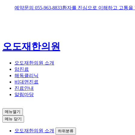
예약문의
055-963-8833
환자를 진심으로 이해하고 고통을
오도재한의원
오도재한의원 소개
암진료
해독클리닉
비대면진료
진료안내
알림마당
메뉴열기
메뉴 닫기
오도재한의원 소개
하위분류